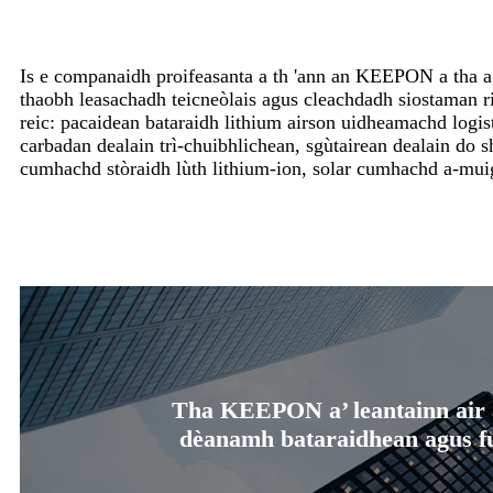
Is e companaidh proifeasanta a th 'ann an KEEPON ​​​​a tha a
thaobh leasachadh teicneòlais agus cleachdadh siostaman r
reic: pacaidean bataraidh lithium airson uidheamachd logis
carbadan dealain trì-chuibhlichean, sgùtairean dealain do s
cumhachd stòraidh lùth lithium-ion, solar cumhachd a-mui
Tha KEEPON ​​a’ leantainn air 
dèanamh bataraidhean agus fu