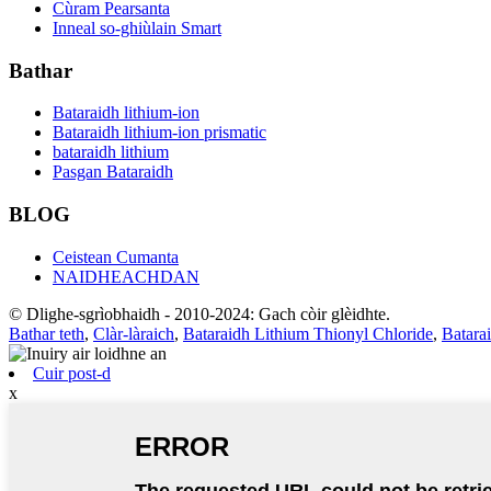
Cùram Pearsanta
Inneal so-ghiùlain Smart
Bathar
Bataraidh lithium-ion
Bataraidh lithium-ion prismatic
bataraidh lithium
Pasgan Bataraidh
BLOG
Ceistean Cumanta
NAIDHEACHDAN
© Dlighe-sgrìobhaidh - 2010-2024: Gach còir glèidhte.
Bathar teth
,
Clàr-làraich
,
Bataraidh Lithium Thionyl Chloride
,
Batara
Cuir post-d
x