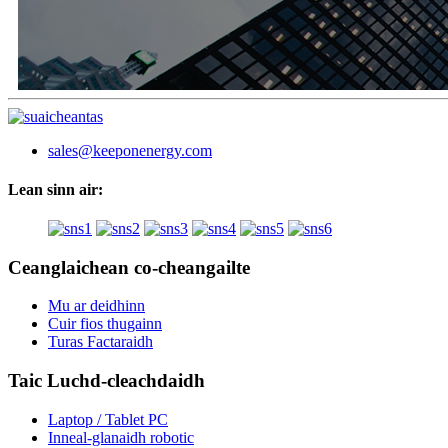
sales@keeponenergy.com
Lean sinn air:
Ceanglaichean co-cheangailte
Mu ar deidhinn
Cuir fios thugainn
Turas Factaraidh
Taic Luchd-cleachdaidh
Laptop / Tablet PC
Inneal-glanaidh robotic