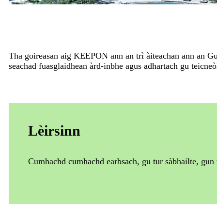
Tha goireasan aig KEEPON ​​ann an trì àiteachan ann an Gua
seachad fuasglaidhean àrd-inbhe agus adhartach gu teicne
Lèirsinn
Cumhachd cumhachd earbsach, gu tur sàbhailte, gun t