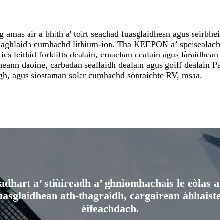
g amas air a bhith a' toirt seachad fuasglaidhean agus seirbhe
iaghlaidh cumhachd lithium-ion. Tha KEEPON ​​​​a’ speiseala
tics leithid forklifts dealain, cruachan dealain agus làraidhe
heann daoine, carbadan seallaidh dealain agus goilf dealain Pac
gh, agus siostaman solar cumhachd sònraichte RV, msaa.
adhart a’ stiùireadh a’ ghnìomhachais le eòlas a
asglaidhean ath-thagraidh, cargairean àbhaiste
èifeachdach.