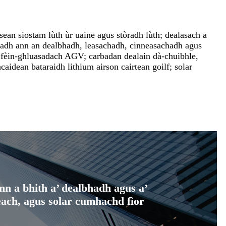
isean siostam lùth ùr uaine agus stòradh lùth; dealasach a
chadh ann an dealbhadh, leasachadh, cinneasachadh agus
an fèin-ghluasadach AGV; carbadan dealain dà-chuibhle,
aidean bataraidh lithium airson cairtean goilf; solar
nn a bhith a’ dealbhadh agus a’
ach, agus solar cumhachd fìor