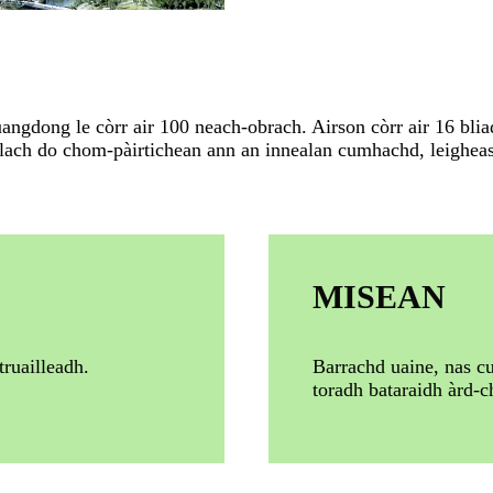
ngdong le còrr air 100 neach-obrach. Airson còrr air 16 bliad
òlach do chom-pàirtichean ann an innealan cumhachd, leigheas
MISEAN
ruailleadh.
Barrachd uaine, nas cu
toradh bataraidh àrd-