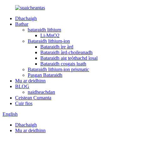
Dhachaigh
Bathar
bataraidh lithium
Li-MnO2
Bataraidh lithium-ion
Bataraidh ìre àrd
Bataraidh àrd-choileanadh
Bataraidh aig teòthachd ìosal
Bataraidh cosgais luath
Bataraidh lithium-ion prismatic
Pasgan Bataraidh
Mu ar deidhinn
BLOG
naidheachdan
Ceistean Cumanta
Cuir fios
English
Dhachaigh
Mu ar deidhinn