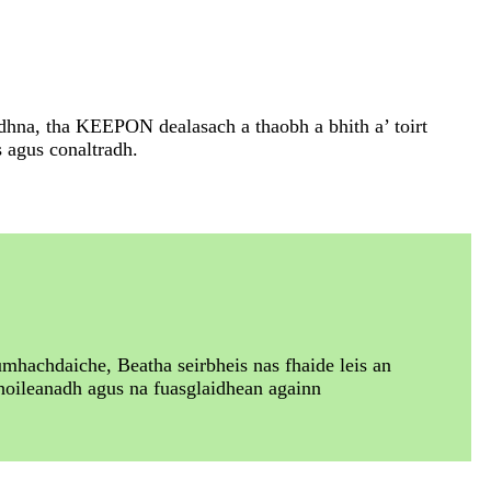
hna, tha KEEPON ​​dealasach a thaobh a bhith a’ toirt
 agus conaltradh.
mhachdaiche, Beatha seirbheis nas fhaide leis an
choileanadh agus na fuasglaidhean againn