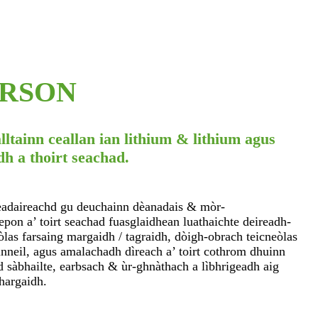
IRSON
ltainn ceallan ian lithium & lithium agus
h a thoirt seachad.
eadaireachd gu deuchainn dèanadais & mòr-
pon a’ toirt seachad fuasglaidhean luathaichte deireadh-
òlas farsaing margaidh / tagraidh, dòigh-obrach teicneòlas
uinneil, agus amalachadh dìreach a’ toirt cothrom dhuinn
sàbhailte, earbsach & ùr-ghnàthach a lìbhrigeadh aig
hargaidh.