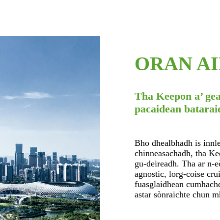
ORAN A
Tha Keepon a’ geal
pacaidean bataraid
Bho dhealbhadh is innl
chinneasachadh, tha Kee
gu-deireadh. Tha ar n-e
agnostic, lorg-coise cr
fuasglaidhean cumhachd 
astar sònraichte chun m