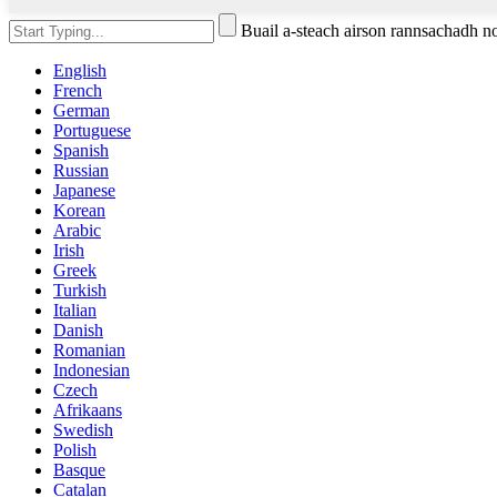
Buail a-steach airson rannsachadh 
English
French
German
Portuguese
Spanish
Russian
Japanese
Korean
Arabic
Irish
Greek
Turkish
Italian
Danish
Romanian
Indonesian
Czech
Afrikaans
Swedish
Polish
Basque
Catalan