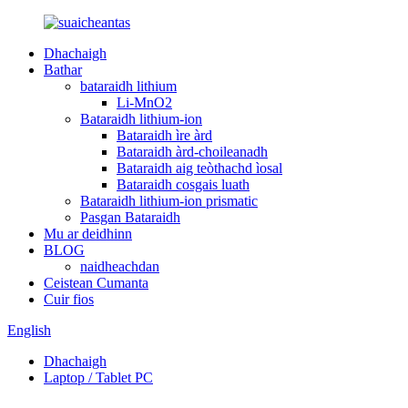
Dhachaigh
Bathar
bataraidh lithium
Li-MnO2
Bataraidh lithium-ion
Bataraidh ìre àrd
Bataraidh àrd-choileanadh
Bataraidh aig teòthachd ìosal
Bataraidh cosgais luath
Bataraidh lithium-ion prismatic
Pasgan Bataraidh
Mu ar deidhinn
BLOG
naidheachdan
Ceistean Cumanta
Cuir fios
English
Dhachaigh
Laptop / Tablet PC