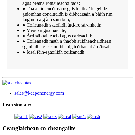
agus beatha rothaireachd fada;
● Tha an teicneòlas cosgais luath a’ leigeil le
gnìomhan conaltraidh is dibhearsain a bhith rim
faighinn aig àm sam bith;
● Coileanadh sgaoilidh àrd-ìre sàr-mhath;
● Meudan gnàthaichte;
● Àrd sàbhailteachd agus earbsachd;
● Coileanadh math a thaobh suidheachaidhean
sgaoilidh agus stòraidh aig teòthachd àrd/ìosal;
● Ìosal fèin-sgaoilidh coileanadh.
sales@keeponenergy.com
Lean sinn air:
Ceanglaichean co-cheangailte