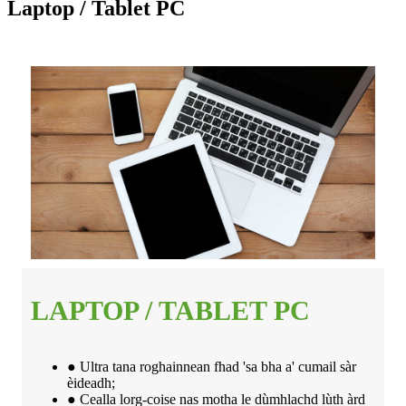
Laptop / Tablet PC
LAPTOP / TABLET PC
● Ultra tana roghainnean fhad 'sa bha a' cumail sàr
èideadh;
● Cealla lorg-coise nas motha le dùmhlachd lùth àrd