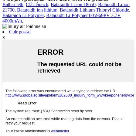
Bathar teth
,
Clàr-làraich
,
Bataraidh Li-ion 18650
,
Bataraidh Li-ion
21700
,
Bataraidh ion lithium
,
Bataraidh Lithium Thionyl Chloride
,
Bataraidh Li-Polymer
,
Bataraidh Li-Polymer 605969PV 3.7V
4000mAh
,
Cuir post-d
x