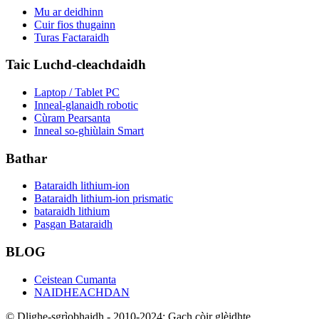
Mu ar deidhinn
Cuir fios thugainn
Turas Factaraidh
Taic Luchd-cleachdaidh
Laptop / Tablet PC
Inneal-glanaidh robotic
Cùram Pearsanta
Inneal so-ghiùlain Smart
Bathar
Bataraidh lithium-ion
Bataraidh lithium-ion prismatic
bataraidh lithium
Pasgan Bataraidh
BLOG
Ceistean Cumanta
NAIDHEACHDAN
© Dlighe-sgrìobhaidh - 2010-2024: Gach còir glèidhte.